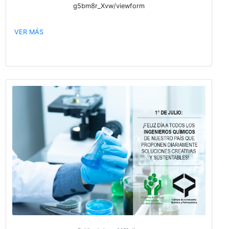
Publicado hace 1404 días
SEMINARIO VIRTUAL PCRMA®: Sostenibilid
la Industria Química y Petroquímica
Estimados, ¡Esperamos su participación! Para m
información, agenda e Inscripción, ingrese aquí:
https://web.cvent.com/event/5d56b953-884f-4367-
3dfc5cfde74b/websitePage:9e80f3d3-3bc2-4845-9
34d6e8930588