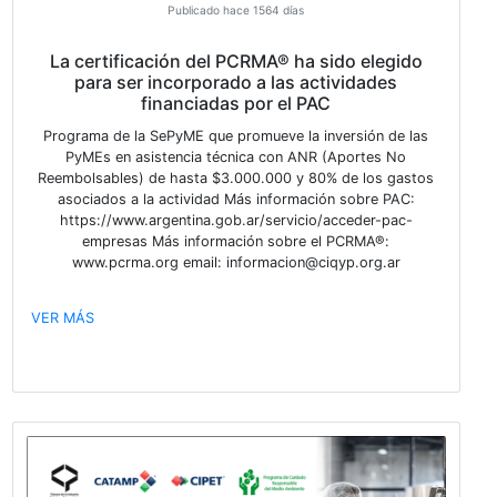
Publicado hace 1429 días
La RED de Diversidad e Inclusión en la Industria Quím
Petroquímica Argentina los invitan al próximo encue
“GESTIONAR LA DIVERSIDAD E INCLUSION EN L
EMPRESAS POTENCIA NUESTRA INDUSTRIA”
https://docs.google.com/forms/d/e/1FAIpQLScY
C9m7zMYkj5V63_coFh96raHJ_ObY6sAD4-