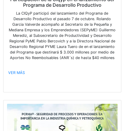
Publicado hace 1737 días
Invitación
La Cámara de Industria Química y Petroquímica, co
apoyo del Ministerio de Ambiente y Desarrollo Sosten
el Proyecto CAPCI Programa de Acción Climática pa
Industria Química, implementado por la Agencia Alem
Cooperación internacional, GIZ, lo invitan a compar
información y promover el diálogo en el sector de
industria química en Argentina en torno a los impac
desafíos y oportunidades, actuales y futuros, de la 
climática mundial en los negocios.
VER MÁS