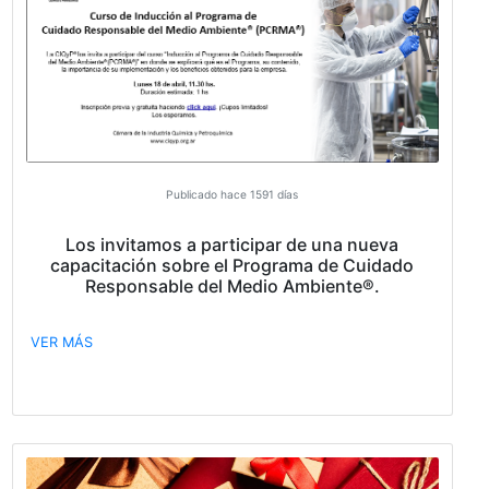
g5bm8r_Xvw/viewform
VER MÁS