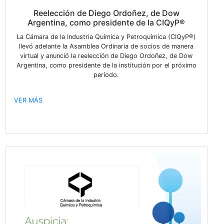
Publicado hace 1548 días
¡FELIZ ANIVERSARIO!
Desde el 12 de mayo de 1949, en la Cámara de la Ind
Química y Petroquímica trabajamos para facilitar pr
de crecimiento sustentable para las empresas y tod
industria, representándolas frente a los Gobiernos y 
Trabajadores. ¡Muy Feliz Aniversario a todos los soci
la componen! Jorge,
VER MÁS