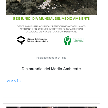
Publicado hace 1474 días
¡Presentá tu caso en los Packaging Innova
Awards 2022!
Los Packaging Innovation Awards son el principal co
de la industria de los envases. Desde hace más de 30
tanto las empresas más ingeniosas como las marca
consolidadas se han presentado para tener la oport
de que sus diseños más innovadores sean evaluados 
jurado independiente. Presente su caso innovado
#PackagingDesign antes del 30 de agosto.
https://dow.inc/3NlGIkw @dow @Camara de la Indus
Química y Petroquímica