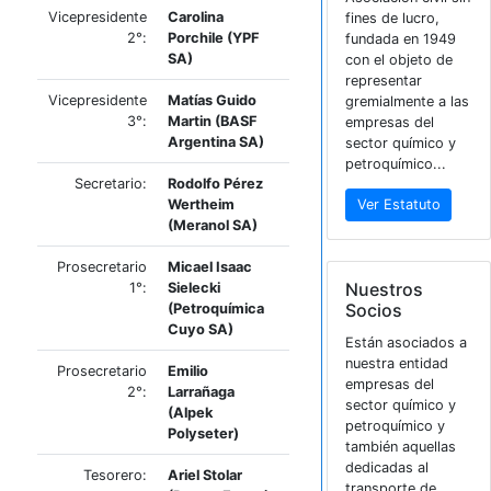
Vicepresidente
Marcos Martín
Estat
1°:
Sabelli (Profertil
CIQY
SA)
Asociac
Vicepresidente
Carolina
fines d
2°:
Porchile (YPF
fundad
SA)
con el 
repres
Vicepresidente
Matías Guido
gremia
3°:
Martin (BASF
empres
Argentina SA)
sector
petroqu
Secretario:
Rodolfo Pérez
Wertheim
Ver E
(Meranol SA)
Prosecretario
Micael Isaac
Nues
1°:
Sielecki