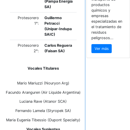
Soci
(Petroquímica
Cuyo SA)
Están 
nuestr
Prosecretario
Emilio
empres
2°:
Larrañaga
sector
(Alpek
petroq
Polyseter)
tambié
dedica
Tesorero:
Ariel Stolar
transp
(Pampa Energía
produc
SA)
químic
empre
Protesorero
Guillermo
especi
1°:
Petracci
el trat
(Unipar-Indupa
residu
SAIC)
peligro
Protesorero
Carlos Reguera
Ver 
2°:
(Faisan SA)