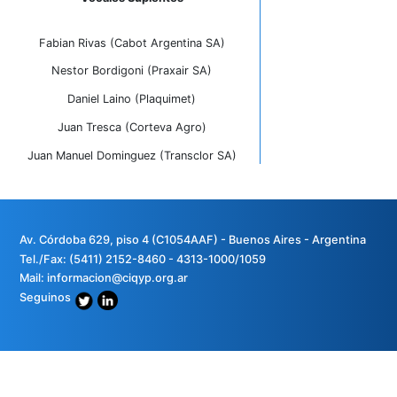
Vocales Titulares
Mario Mariuzzi (Nouryon Arg)
Facundo Aranguren (Air Liquide Argentina)
Luciana Rave (Atanor SCA)
Fernando Lamela (Styropek SA)
Maria Eugenia Tibessio (Dupont Specialty)
Vocales Suplentes
Fabian Rivas (Cabot Argentina SA)
Nestor Bordigoni (Praxair SA)