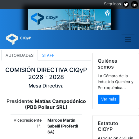
Seg
AUTORIDADES
STAFF
Quié
somo
COMISIÓN DIRECTIVA CIQyP
2026 - 2028
La Cám
Industr
Mesa Directiva
Petroqu
Ver 
Presidente:
Matías Campodónico
(PBB Polisur SRL)